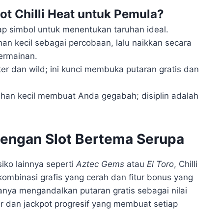
t Chilli Heat untuk Pemula?
tiap simbol untuk menentukan taruhan ideal.
an kecil sebagai percobaan, lalu naikkan secara
ermainan.
er dan wild; ini kunci membuka putaran gratis dan
han kecil membuat Anda gegabah; disiplin adalah
dengan Slot Bertema Serupa
iko lainnya seperti
Aztec Gems
atau
El Toro
, Chilli
ombinasi grafis yang cerah dan fitur bonus yang
anya mengandalkan putaran gratis sebagai nilai
r dan jackpot progresif yang membuat setiap