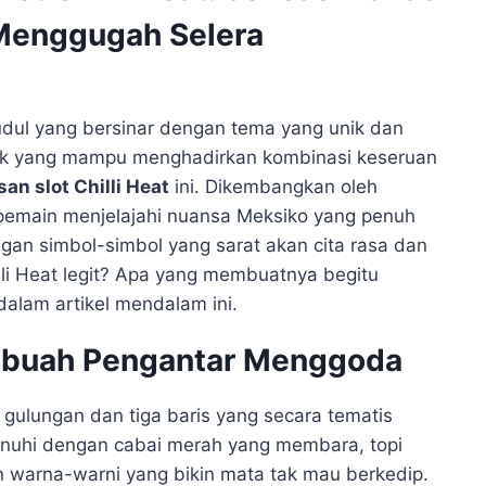
Menggugah Selera
judul yang bersinar dengan tema yang unik dan
ak yang mampu menghadirkan kombinasi keseruan
san slot Chilli Heat
ini. Dikembangkan oleh
k pemain menjelajahi nuansa Meksiko yang penuh
gan simbol-simbol yang sarat akan cita rasa dan
lli Heat legit? Apa yang membuatnya begitu
 dalam artikel mendalam ini.
 Sebuah Pengantar Menggoda
 gulungan dan tiga baris yang secara tematis
enuhi dengan cabai merah yang membara, topi
n warna-warni yang bikin mata tak mau berkedip.