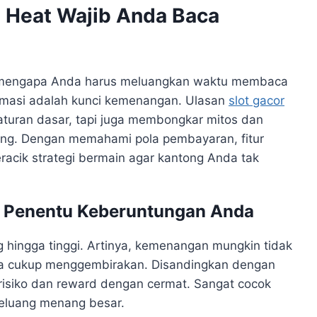
i Heat Wajib Anda Baca
r, mengapa Anda harus meluangkan waktu membaca
rmasi adalah kunci kemenangan. Ulasan
slot gacor
aturan dasar, tapi juga membongkar mitos dan
ng. Dengan memahami pola pembayaran, fitur
eracik strategi bermain agar kantong Anda tak
or Penentu Keberuntungan Anda
ng hingga tinggi. Artinya, kemenangan mungkin tidak
hnya cukup menggembirakan. Disandingkan dengan
 risiko dan reward dengan cermat. Sangat cocok
peluang menang besar.