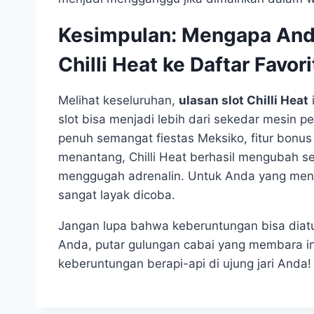
Kesimpulan: Mengapa And
Chilli Heat ke Daftar Favor
Melihat keseluruhan,
ulasan slot Chilli Heat
slot bisa menjadi lebih dari sekedar mesin 
penuh semangat fiestas Meksiko, fitur bonus 
menantang, Chilli Heat berhasil mengubah s
menggugah adrenalin. Untuk Anda yang menca
sangat layak dicoba.
Jangan lupa bahwa keberuntungan bisa diatur
Anda, putar gulungan cabai yang membara in
keberuntungan berapi-api di ujung jari Anda!