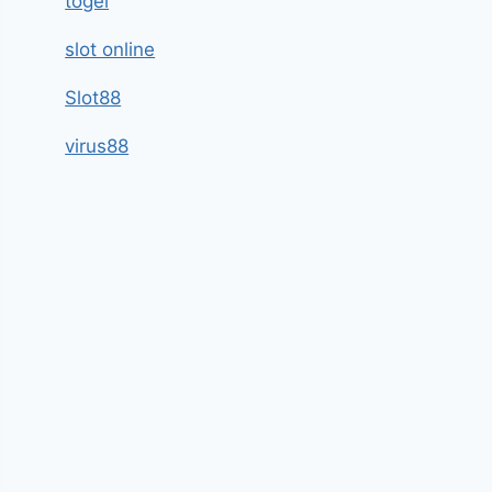
togel
slot online
Slot88
virus88