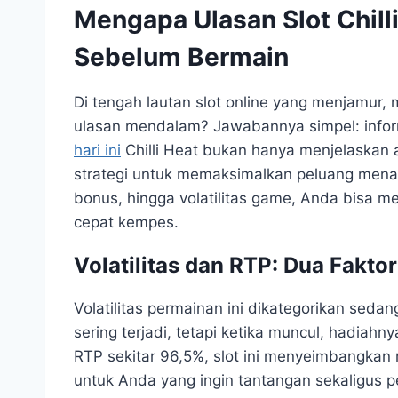
Mengapa Ulasan Slot Chill
Sebelum Bermain
Di tengah lautan slot online yang menjamu
ulasan mendalam? Jawabannya simpel: info
hari ini
Chilli Heat bukan hanya menjelaskan 
strategi untuk memaksimalkan peluang mena
bonus, hingga volatilitas game, Anda bisa m
cepat kempes.
Volatilitas dan RTP: Dua Fakt
Volatilitas permainan ini dikategorikan seda
sering terjadi, tetapi ketika muncul, hadia
RTP sekitar 96,5%, slot ini menyeimbangkan
untuk Anda yang ingin tantangan sekaligus 