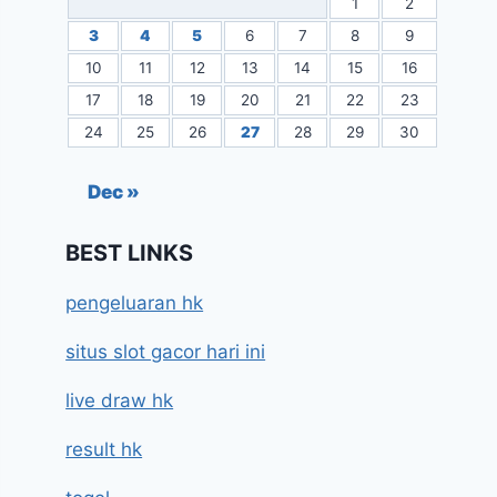
1
2
3
4
5
6
7
8
9
10
11
12
13
14
15
16
17
18
19
20
21
22
23
24
25
26
27
28
29
30
Dec »
BEST LINKS
pengeluaran hk
situs slot gacor hari ini
live draw hk
result hk