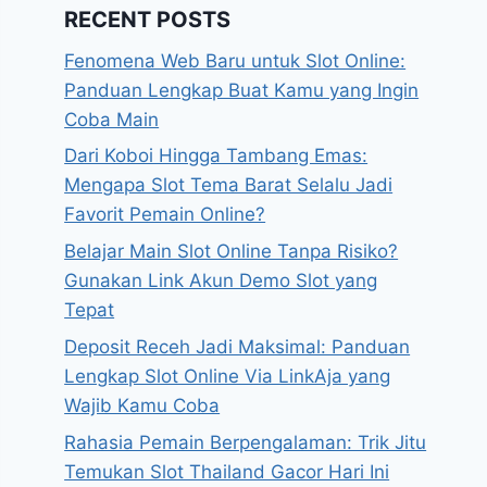
RECENT POSTS
Fenomena Web Baru untuk Slot Online:
Panduan Lengkap Buat Kamu yang Ingin
Coba Main
Dari Koboi Hingga Tambang Emas:
Mengapa Slot Tema Barat Selalu Jadi
Favorit Pemain Online?
Belajar Main Slot Online Tanpa Risiko?
Gunakan Link Akun Demo Slot yang
Tepat
Deposit Receh Jadi Maksimal: Panduan
Lengkap Slot Online Via LinkAja yang
Wajib Kamu Coba
Rahasia Pemain Berpengalaman: Trik Jitu
Temukan Slot Thailand Gacor Hari Ini