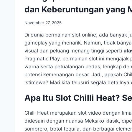
dan Keberuntungan yang 
November 27, 2025
Di dunia permainan slot online, ada banyak 
gameplay yang menarik. Namun, tidak bany
visual dan peluang menang tinggi seperti
ula
Pragmatic Play, permainan slot ini mengaja
warna serta petualangan pedas, lengkap den
potensi kemenangan besar. Jadi, apakah Chi
istimewa? Mari kita telusuri segala detailnya
Apa Itu Slot Chilli Heat?
Chilli Heat merupakan slot video dengan lima
didesain dengan nuansa Meksiko klasik, dip
sombrero, botol tequila, dan berbagai eleme