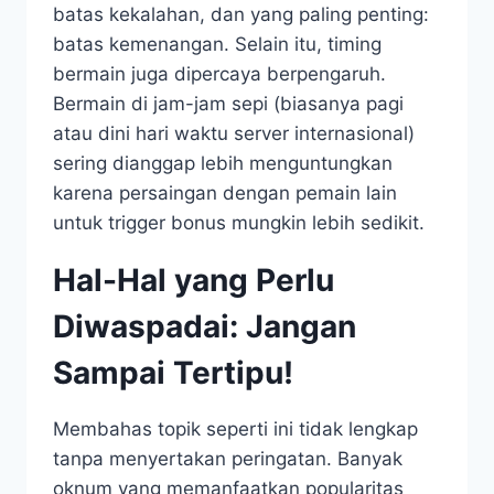
batas kekalahan, dan yang paling penting:
batas kemenangan. Selain itu, timing
bermain juga dipercaya berpengaruh.
Bermain di jam-jam sepi (biasanya pagi
atau dini hari waktu server internasional)
sering dianggap lebih menguntungkan
karena persaingan dengan pemain lain
untuk trigger bonus mungkin lebih sedikit.
Hal-Hal yang Perlu
Diwaspadai: Jangan
Sampai Tertipu!
Membahas topik seperti ini tidak lengkap
tanpa menyertakan peringatan. Banyak
oknum yang memanfaatkan popularitas