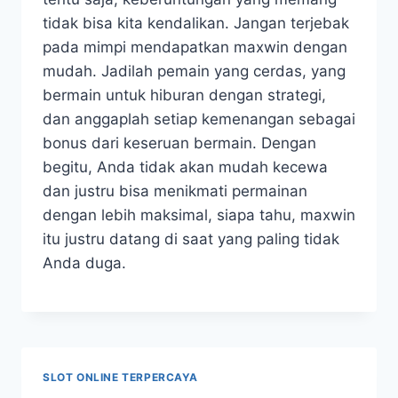
tidak bisa kita kendalikan. Jangan terjebak
pada mimpi mendapatkan maxwin dengan
mudah. Jadilah pemain yang cerdas, yang
bermain untuk hiburan dengan strategi,
dan anggaplah setiap kemenangan sebagai
bonus dari keseruan bermain. Dengan
begitu, Anda tidak akan mudah kecewa
dan justru bisa menikmati permainan
dengan lebih maksimal, siapa tahu, maxwin
itu justru datang di saat yang paling tidak
Anda duga.
SLOT ONLINE TERPERCAYA