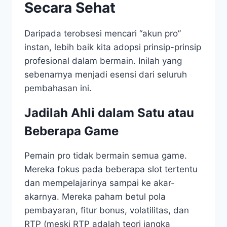
Secara Sehat
Daripada terobsesi mencari “akun pro”
instan, lebih baik kita adopsi prinsip-prinsip
profesional dalam bermain. Inilah yang
sebenarnya menjadi esensi dari seluruh
pembahasan ini.
Jadilah Ahli dalam Satu atau
Beberapa Game
Pemain pro tidak bermain semua game.
Mereka fokus pada beberapa slot tertentu
dan mempelajarinya sampai ke akar-
akarnya. Mereka paham betul pola
pembayaran, fitur bonus, volatilitas, dan
RTP (meski RTP adalah teori jangka