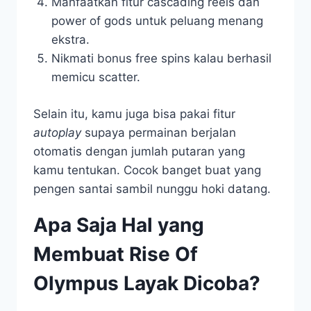
Manfaatkan fitur cascading reels dan
power of gods untuk peluang menang
ekstra.
Nikmati bonus free spins kalau berhasil
memicu scatter.
Selain itu, kamu juga bisa pakai fitur
autoplay
supaya permainan berjalan
otomatis dengan jumlah putaran yang
kamu tentukan. Cocok banget buat yang
pengen santai sambil nunggu hoki datang.
Apa Saja Hal yang
Membuat Rise Of
Olympus Layak Dicoba?