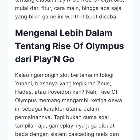
mulai dari fitur, cara main, hingga apa saja
yang bikin game ini worth it buat dicoba.
Mengenal Lebih Dalam
Tentang Rise Of Olympus
dari Play’N Go
Kalau ngomongin slot bertema mitologi
Yunani, biasanya yang kepikiran Zeus,
Hades, atau Poseidon kan? Nah, Rise Of
Olympus memang mengambil ketiga dewa
ini sebagai karakter utama dalam
permainannya. Tapi bukan cuma soal
tampilan aja, gameplay-nya juga dibuat
beda dengan sistem cascading reels dan