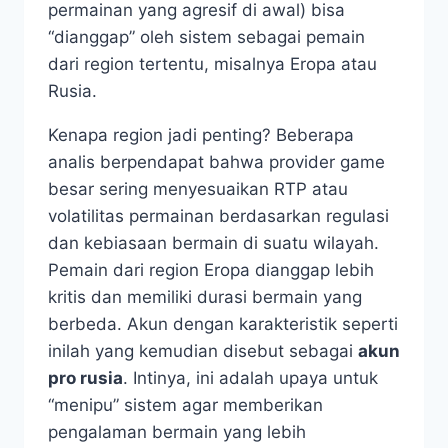
permainan yang agresif di awal) bisa
“dianggap” oleh sistem sebagai pemain
dari region tertentu, misalnya Eropa atau
Rusia.
Kenapa region jadi penting? Beberapa
analis berpendapat bahwa provider game
besar sering menyesuaikan RTP atau
volatilitas permainan berdasarkan regulasi
dan kebiasaan bermain di suatu wilayah.
Pemain dari region Eropa dianggap lebih
kritis dan memiliki durasi bermain yang
berbeda. Akun dengan karakteristik seperti
inilah yang kemudian disebut sebagai
akun
pro rusia
. Intinya, ini adalah upaya untuk
“menipu” sistem agar memberikan
pengalaman bermain yang lebih