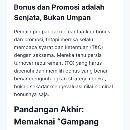
Bonus dan Promosi adalah
Senjata, Bukan Umpan
Pemain pro pandai memanfaatkan bonus
dan promosi, tetapi mereka selalu
membaca syarat dan ketentuan (T&C)
dengan saksama. Mereka tahu persis
turnover requirement (TO) yang harus
dipenuhi dan memilih bonus yang benar-
benar menguntungkan strategi mereka,
bukan sekadar mengevaluasi nilai nominal
bonusnya saja.
Pandangan Akhir:
Memaknai “Gampang