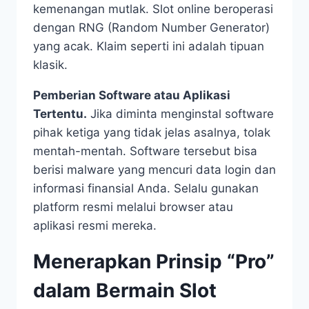
kemenangan mutlak. Slot online beroperasi
dengan RNG (Random Number Generator)
yang acak. Klaim seperti ini adalah tipuan
klasik.
Pemberian Software atau Aplikasi
Tertentu.
Jika diminta menginstal software
pihak ketiga yang tidak jelas asalnya, tolak
mentah-mentah. Software tersebut bisa
berisi malware yang mencuri data login dan
informasi finansial Anda. Selalu gunakan
platform resmi melalui browser atau
aplikasi resmi mereka.
Menerapkan Prinsip “Pro”
dalam Bermain Slot