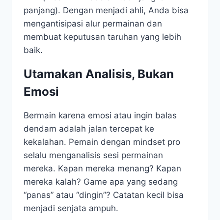
panjang). Dengan menjadi ahli, Anda bisa
mengantisipasi alur permainan dan
membuat keputusan taruhan yang lebih
baik.
Utamakan Analisis, Bukan
Emosi
Bermain karena emosi atau ingin balas
dendam adalah jalan tercepat ke
kekalahan. Pemain dengan mindset pro
selalu menganalisis sesi permainan
mereka. Kapan mereka menang? Kapan
mereka kalah? Game apa yang sedang
“panas” atau “dingin”? Catatan kecil bisa
menjadi senjata ampuh.