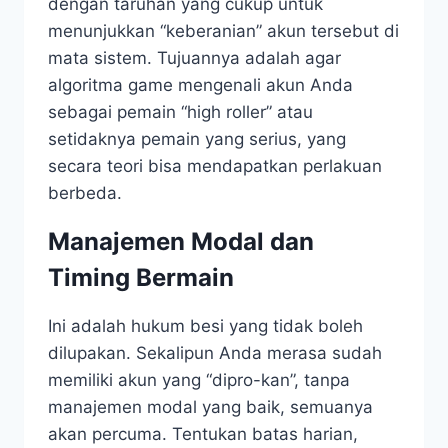
dengan taruhan yang cukup untuk
menunjukkan “keberanian” akun tersebut di
mata sistem. Tujuannya adalah agar
algoritma game mengenali akun Anda
sebagai pemain “high roller” atau
setidaknya pemain yang serius, yang
secara teori bisa mendapatkan perlakuan
berbeda.
Manajemen Modal dan
Timing Bermain
Ini adalah hukum besi yang tidak boleh
dilupakan. Sekalipun Anda merasa sudah
memiliki akun yang “dipro-kan”, tanpa
manajemen modal yang baik, semuanya
akan percuma. Tentukan batas harian,