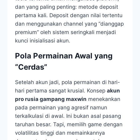
dan yang paling penting: metode deposit
pertama kali. Deposit dengan nilai tertentu
dan menggunakan channel yang “dianggap
premium” oleh sistem seringkali menjadi
kunci inisialisasi akun.
Pola Permainan Awal yang
“Cerdas”
Setelah akun jadi, pola permainan di hari-
hari pertama sangat krusial. Konsep
akun
pro rusia gampang maxwin
menekankan
pada permainan yang agresif namun
terkalkulasi di awal. Ini bukan asal pasang
taruhan besar. Tapi, memilih game dengan
volatilitas tinggi dan memainkannya