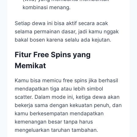
kombinasi menang.
Setiap dewa ini bisa aktif secara acak
selama permainan dasar, jadi kamu nggak
bakal bosen karena selalu ada kejutan.
Fitur Free Spins yang
Memikat
Kamu bisa memicu free spins jika berhasil
mendapatkan tiga atau lebih simbol
scatter. Dalam mode ini, ketiga dewa akan
bekerja sama dengan kekuatan penuh, dan
kamu berkesempatan mendapatkan
kemenangan besar tanpa harus
mengeluarkan taruhan tambahan.