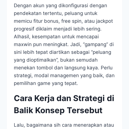
Dengan akun yang dikonfigurasi dengan
pendekatan tertentu, peluang untuk
memicu fitur bonus, free spin, atau jackpot
progresif diklaim menjadi lebih sering.
Alhasil, kesempatan untuk mencapai
maxwin pun meningkat. Jadi, “gampang” di
sini lebih tepat diartikan sebagai “peluang
yang dioptimalkan”, bukan semudah
menekan tombol dan langsung kaya. Perlu
strategi, modal managemen yang baik, dan
pemilihan game yang tepat.
Cara Kerja dan Strategi di
Balik Konsep Tersebut
Lalu, bagaimana sih cara menerapkan atau