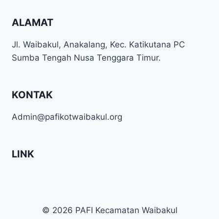
ALAMAT
Jl. Waibakul, Anakalang, Kec. Katikutana PC
Sumba Tengah Nusa Tenggara Timur.
KONTAK
Admin@pafikotwaibakul.org
LINK
© 2026 PAFI Kecamatan Waibakul