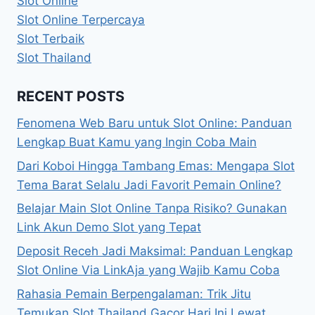
Slot Online
Slot Online Terpercaya
Slot Terbaik
Slot Thailand
RECENT POSTS
Fenomena Web Baru untuk Slot Online: Panduan
Lengkap Buat Kamu yang Ingin Coba Main
Dari Koboi Hingga Tambang Emas: Mengapa Slot
Tema Barat Selalu Jadi Favorit Pemain Online?
Belajar Main Slot Online Tanpa Risiko? Gunakan
Link Akun Demo Slot yang Tepat
Deposit Receh Jadi Maksimal: Panduan Lengkap
Slot Online Via LinkAja yang Wajib Kamu Coba
Rahasia Pemain Berpengalaman: Trik Jitu
Temukan Slot Thailand Gacor Hari Ini Lewat