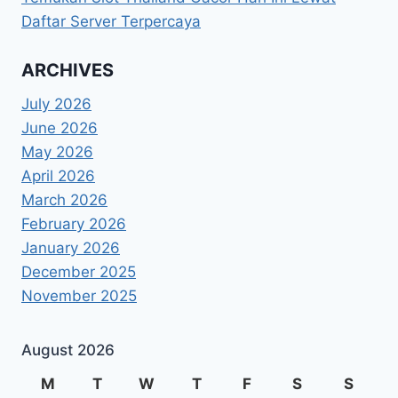
Daftar Server Terpercaya
ARCHIVES
July 2026
June 2026
May 2026
April 2026
March 2026
February 2026
January 2026
December 2025
November 2025
August 2026
M
T
W
T
F
S
S