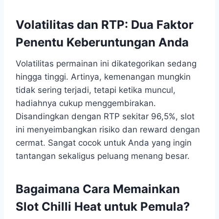
Volatilitas dan RTP: Dua Faktor
Penentu Keberuntungan Anda
Volatilitas permainan ini dikategorikan sedang
hingga tinggi. Artinya, kemenangan mungkin
tidak sering terjadi, tetapi ketika muncul,
hadiahnya cukup menggembirakan.
Disandingkan dengan RTP sekitar 96,5%, slot
ini menyeimbangkan risiko dan reward dengan
cermat. Sangat cocok untuk Anda yang ingin
tantangan sekaligus peluang menang besar.
Bagaimana Cara Memainkan
Slot Chilli Heat untuk Pemula?