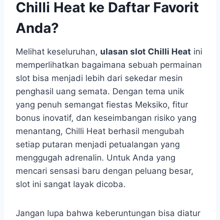
Chilli Heat ke Daftar Favorit
Anda?
Melihat keseluruhan,
ulasan slot Chilli Heat
ini
memperlihatkan bagaimana sebuah permainan
slot bisa menjadi lebih dari sekedar mesin
penghasil uang semata. Dengan tema unik
yang penuh semangat fiestas Meksiko, fitur
bonus inovatif, dan keseimbangan risiko yang
menantang, Chilli Heat berhasil mengubah
setiap putaran menjadi petualangan yang
menggugah adrenalin. Untuk Anda yang
mencari sensasi baru dengan peluang besar,
slot ini sangat layak dicoba.
Jangan lupa bahwa keberuntungan bisa diatur