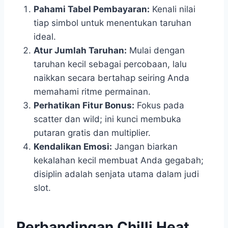
Pahami Tabel Pembayaran:
Kenali nilai
tiap simbol untuk menentukan taruhan
ideal.
Atur Jumlah Taruhan:
Mulai dengan
taruhan kecil sebagai percobaan, lalu
naikkan secara bertahap seiring Anda
memahami ritme permainan.
Perhatikan Fitur Bonus:
Fokus pada
scatter dan wild; ini kunci membuka
putaran gratis dan multiplier.
Kendalikan Emosi:
Jangan biarkan
kekalahan kecil membuat Anda gegabah;
disiplin adalah senjata utama dalam judi
slot.
Perbandingan Chilli Heat