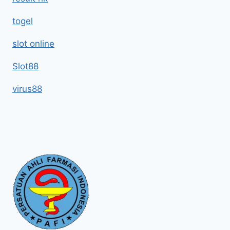
togel
slot online
Slot88
virus88