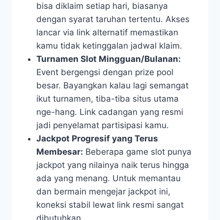
bisa diklaim setiap hari, biasanya
dengan syarat taruhan tertentu. Akses
lancar via link alternatif memastikan
kamu tidak ketinggalan jadwal klaim.
Turnamen Slot Mingguan/Bulanan:
Event bergengsi dengan prize pool
besar. Bayangkan kalau lagi semangat
ikut turnamen, tiba-tiba situs utama
nge-hang. Link cadangan yang resmi
jadi penyelamat partisipasi kamu.
Jackpot Progresif yang Terus
Membesar:
Beberapa game slot punya
jackpot yang nilainya naik terus hingga
ada yang menang. Untuk memantau
dan bermain mengejar jackpot ini,
koneksi stabil lewat link resmi sangat
dibutuhkan.