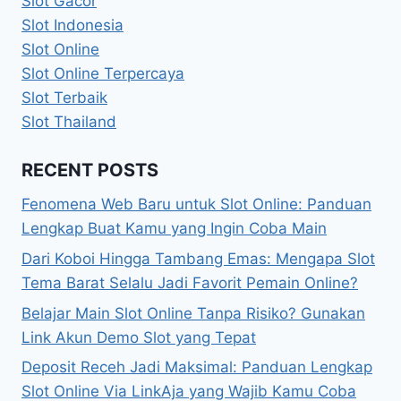
Slot Gacor
Slot Indonesia
Slot Online
Slot Online Terpercaya
Slot Terbaik
Slot Thailand
RECENT POSTS
Fenomena Web Baru untuk Slot Online: Panduan
Lengkap Buat Kamu yang Ingin Coba Main
Dari Koboi Hingga Tambang Emas: Mengapa Slot
Tema Barat Selalu Jadi Favorit Pemain Online?
Belajar Main Slot Online Tanpa Risiko? Gunakan
Link Akun Demo Slot yang Tepat
Deposit Receh Jadi Maksimal: Panduan Lengkap
Slot Online Via LinkAja yang Wajib Kamu Coba