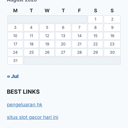
M
T
W
T
F
S
S
1
2
3
4
5
6
7
8
9
10
11
12
13
14
15
16
17
18
19
20
21
22
23
24
25
26
27
28
29
30
31
« Jul
BEST LINKS
pengeluaran hk
situs slot gacor hari ini