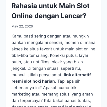
Rahasia untuk Main Slot
Online dengan Lancar?
May 22, 2026
Kamu pasti sering dengar, atau mungkin
bahkan mengalami sendiri, momen di mana
akses ke situs favorit untuk main slot online
tiba-tiba terhalang. Koneksi putus, layar
putih, atau notifikasi blokir yang bikin
jengkel. Di tengah situasi seperti itu,
muncul istilah penyelamat:
link alternatif
resmi slot hoki harian
. Tapi apa sih
sebenarnya ini? Apakah cuma trik
marketing atau memang solusi yang aman
dan terpercaya? Kita bakal bahas tuntas,