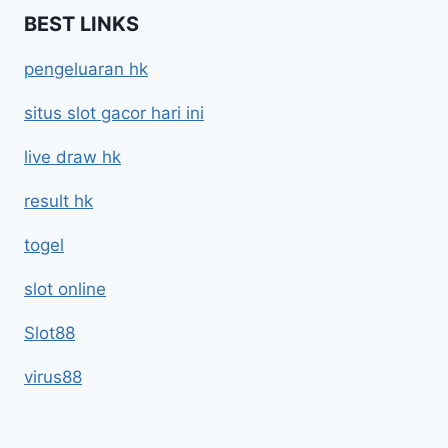
BEST LINKS
pengeluaran hk
situs slot gacor hari ini
live draw hk
result hk
togel
slot online
Slot88
virus88