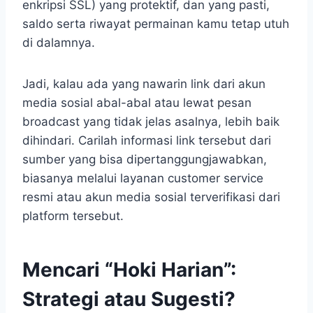
enkripsi SSL) yang protektif, dan yang pasti,
saldo serta riwayat permainan kamu tetap utuh
di dalamnya.
Jadi, kalau ada yang nawarin link dari akun
media sosial abal-abal atau lewat pesan
broadcast yang tidak jelas asalnya, lebih baik
dihindari. Carilah informasi link tersebut dari
sumber yang bisa dipertanggungjawabkan,
biasanya melalui layanan customer service
resmi atau akun media sosial terverifikasi dari
platform tersebut.
Mencari “Hoki Harian”:
Strategi atau Sugesti?