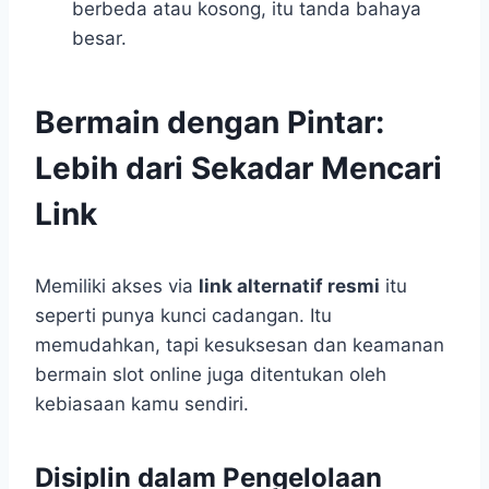
berbeda atau kosong, itu tanda bahaya
besar.
Bermain dengan Pintar:
Lebih dari Sekadar Mencari
Link
Memiliki akses via
link alternatif resmi
itu
seperti punya kunci cadangan. Itu
memudahkan, tapi kesuksesan dan keamanan
bermain slot online juga ditentukan oleh
kebiasaan kamu sendiri.
Disiplin dalam Pengelolaan