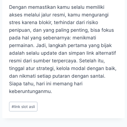
Dengan memastikan kamu selalu memiliki
akses melalui jalur resmi, kamu mengurangi
stres karena blokir, terhindar dari risiko
penipuan, dan yang paling penting, bisa fokus
pada hal yang sebenarnya: menikmati
permainan. Jadi, langkah pertama yang bijak
adalah selalu update dan simpan link alternatif
resmi dari sumber terpercaya. Setelah itu,
tinggal atur strategi, kelola modal dengan baik,
dan nikmati setiap putaran dengan santai.
Siapa tahu, hari ini memang hari
keberuntunganmu.
Post
#
link slot asli
Tags: