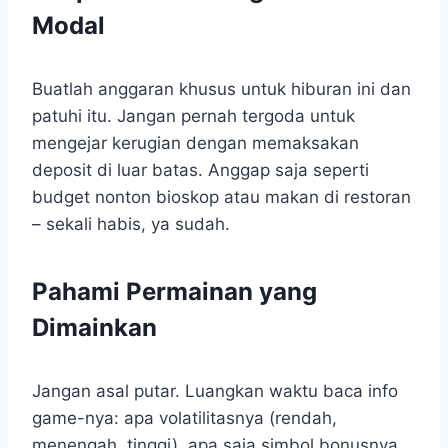
Modal
Buatlah anggaran khusus untuk hiburan ini dan
patuhi itu. Jangan pernah tergoda untuk
mengejar kerugian dengan memaksakan
deposit di luar batas. Anggap saja seperti
budget nonton bioskop atau makan di restoran
– sekali habis, ya sudah.
Pahami Permainan yang
Dimainkan
Jangan asal putar. Luangkan waktu baca info
game-nya: apa volatilitasnya (rendah,
menengah, tinggi), apa saja simbol bonusnya,