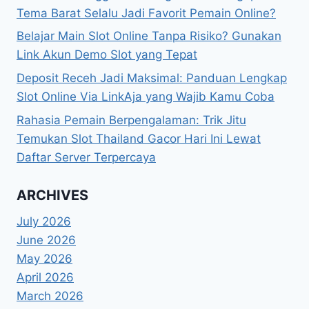
Tema Barat Selalu Jadi Favorit Pemain Online?
Belajar Main Slot Online Tanpa Risiko? Gunakan
Link Akun Demo Slot yang Tepat
Deposit Receh Jadi Maksimal: Panduan Lengkap
Slot Online Via LinkAja yang Wajib Kamu Coba
Rahasia Pemain Berpengalaman: Trik Jitu
Temukan Slot Thailand Gacor Hari Ini Lewat
Daftar Server Terpercaya
ARCHIVES
July 2026
June 2026
May 2026
April 2026
March 2026