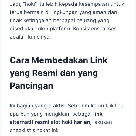
Jadi, “hoki” itu lebih kepada kesempatan untuk
terus bermain di lingkungan yang aman dan
tidak ketinggalan berbagai peluang yang
disediakan oleh platform. Konsistensi akses
adalah kuncinya.
Cara Membedakan Link
yang Resmi dan yang
Pancingan
Ini bagian yang praktis. Sebelum kamu klik link
apa pun yang mengklaim sebagai
link
alternatif resmi slot hoki harian
, lakukan
checklist singkat ini: