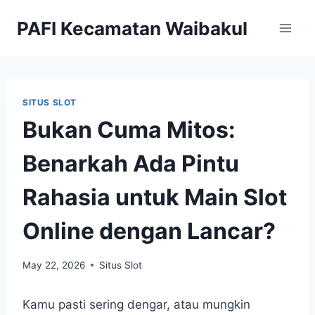
Skip
PAFI Kecamatan Waibakul
to
content
SITUS SLOT
Bukan Cuma Mitos:
Benarkah Ada Pintu
Rahasia untuk Main Slot
Online dengan Lancar?
May 22, 2026
Situs Slot
Kamu pasti sering dengar, atau mungkin