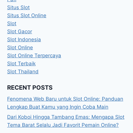
Situs Slot
Situs Slot Online
Slot
Slot Gacor
Slot Indonesia
Slot Online
Slot Online Terpercaya
Slot Terbaik
Slot Thailand
RECENT POSTS
Fenomena Web Baru untuk Slot Online: Panduan
Lengkap Buat Kamu yang Ingin Coba Main
Dari Koboi Hingga Tambang Emas: Mengapa Slot
Tema Barat Selalu Jadi Favorit Pemain Online?