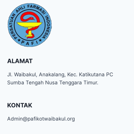
ALAMAT
Jl. Waibakul, Anakalang, Kec. Katikutana PC
Sumba Tengah Nusa Tenggara Timur.
KONTAK
Admin@pafikotwaibakul.org