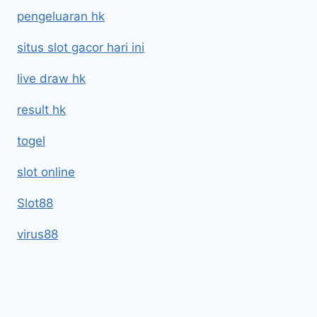
pengeluaran hk
situs slot gacor hari ini
live draw hk
result hk
togel
slot online
Slot88
virus88