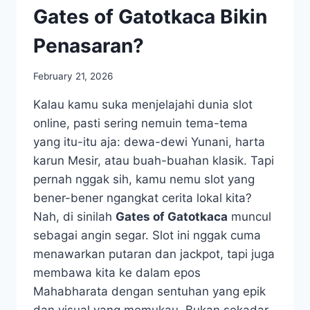
Gates of Gatotkaca Bikin
Penasaran?
February 21, 2026
Kalau kamu suka menjelajahi dunia slot
online, pasti sering nemuin tema-tema
yang itu-itu aja: dewa-dewi Yunani, harta
karun Mesir, atau buah-buahan klasik. Tapi
pernah nggak sih, kamu nemu slot yang
bener-bener ngangkat cerita lokal kita?
Nah, di sinilah
Gates of Gatotkaca
muncul
sebagai angin segar. Slot ini nggak cuma
menawarkan putaran dan jackpot, tapi juga
membawa kita ke dalam epos
Mahabharata dengan sentuhan yang epik