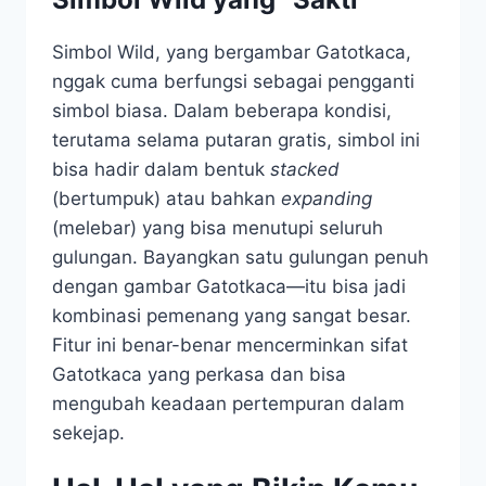
Simbol Wild, yang bergambar Gatotkaca,
nggak cuma berfungsi sebagai pengganti
simbol biasa. Dalam beberapa kondisi,
terutama selama putaran gratis, simbol ini
bisa hadir dalam bentuk
stacked
(bertumpuk) atau bahkan
expanding
(melebar) yang bisa menutupi seluruh
gulungan. Bayangkan satu gulungan penuh
dengan gambar Gatotkaca—itu bisa jadi
kombinasi pemenang yang sangat besar.
Fitur ini benar-benar mencerminkan sifat
Gatotkaca yang perkasa dan bisa
mengubah keadaan pertempuran dalam
sekejap.