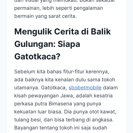
dan visual yang memukau. Bukan sekadar
permainan, lebih seperti pengalaman
bermain yang sarat cerita.
Mengulik Cerita di Balik
Gulungan: Siapa
Gatotkaca?
Sebelum kita bahas fitur-fitur kerennya,
ada baiknya kita kenalan dulu sama tokoh
utamanya. Gatotkaca,
sbobetmobile
dalam
kisah pewayangan Jawa, adalah kesatria
perkasa putra Bimasena yang punya
kekuatan luar biasa. Dia punya otot kawat,
tulang besi, dan bisa terbang di angkasa.
Bayangan tentang tokoh ini saja sudah