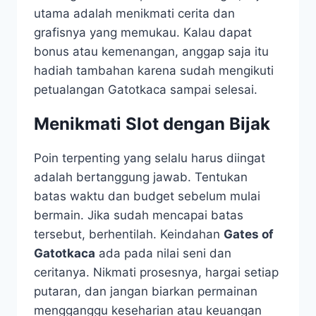
utama adalah menikmati cerita dan
grafisnya yang memukau. Kalau dapat
bonus atau kemenangan, anggap saja itu
hadiah tambahan karena sudah mengikuti
petualangan Gatotkaca sampai selesai.
Menikmati Slot dengan Bijak
Poin terpenting yang selalu harus diingat
adalah bertanggung jawab. Tentukan
batas waktu dan budget sebelum mulai
bermain. Jika sudah mencapai batas
tersebut, berhentilah. Keindahan
Gates of
Gatotkaca
ada pada nilai seni dan
ceritanya. Nikmati prosesnya, hargai setiap
putaran, dan jangan biarkan permainan
mengganggu keseharian atau keuangan