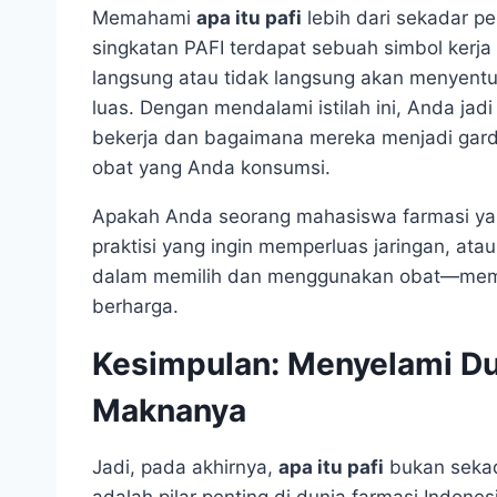
Memahami
apa itu pafi
lebih dari sekadar pe
singkatan PAFI terdapat sebuah simbol kerja 
langsung atau tidak langsung akan menyent
luas. Dengan mendalami istilah ini, Anda ja
bekerja dan bagaimana mereka menjadi gar
obat yang Anda konsumsi.
Apakah Anda seorang mahasiswa farmasi yang
praktisi yang ingin memperluas jaringan, at
dalam memilih dan menggunakan obat—mema
berharga.
Kesimpulan: Menyelami D
Maknanya
Jadi, pada akhirnya,
apa itu pafi
bukan sekad
adalah pilar penting di dunia farmasi Indone