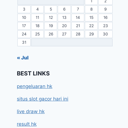
1
2
3
4
5
6
7
8
9
10
11
12
13
14
15
16
17
18
19
20
21
22
23
24
25
26
27
28
29
30
31
« Jul
BEST LINKS
pengeluaran hk
situs slot gacor hari ini
live draw hk
result hk