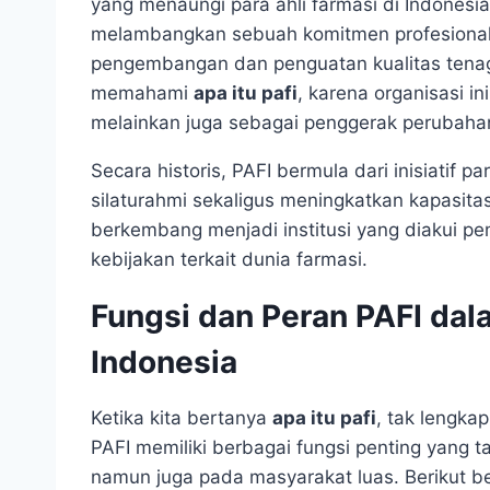
yang menaungi para ahli farmasi di Indonesia
melambangkan sebuah komitmen profesional 
pengembangan dan penguatan kualitas tenaga f
memahami
apa itu pafi
, karena organisasi i
melainkan juga sebagai penggerak perubahan
Secara historis, PAFI bermula dari inisiatif 
silaturahmi sekaligus meningkatkan kapasitas
berkembang menjadi institusi yang diakui p
kebijakan terkait dunia farmasi.
Fungsi dan Peran PAFI dal
Indonesia
Ketika kita bertanya
apa itu pafi
, tak lengka
PAFI memiliki berbagai fungsi penting yang 
namun juga pada masyarakat luas. Berikut b