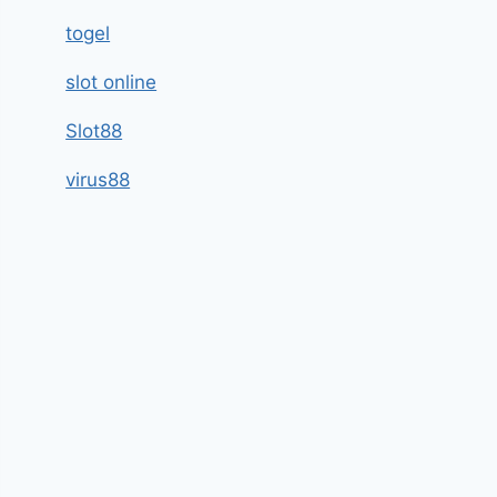
togel
slot online
Slot88
virus88