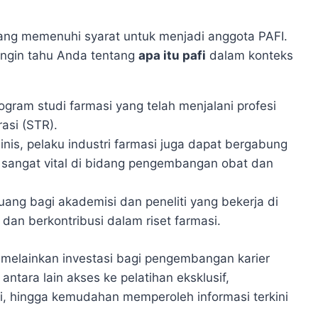
ang memenuhi syarat untuk menjadi anggota PAFI.
ingin tahu Anda tentang
apa itu pafi
dalam konteks
rogram studi farmasi yang telah menjalani profesi
asi (STR).
 klinis, pelaku industri farmasi juga dapat bergabung
 sangat vital di bidang pengembangan obat dan
ang bagi akademisi dan peneliti yang bekerja di
dan berkontribusi dalam riset farmasi.
 melainkan investasi bagi pengembangan karier
ntara lain akses ke pelatihan eksklusif,
i, hingga kemudahan memperoleh informasi terkini