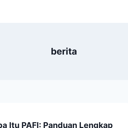
berita
 Itu PAFI: Panduan Lengkap