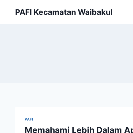
Skip
PAFI Kecamatan Waibakul
to
content
PAFI
Memahami Lebih Dalam Apa