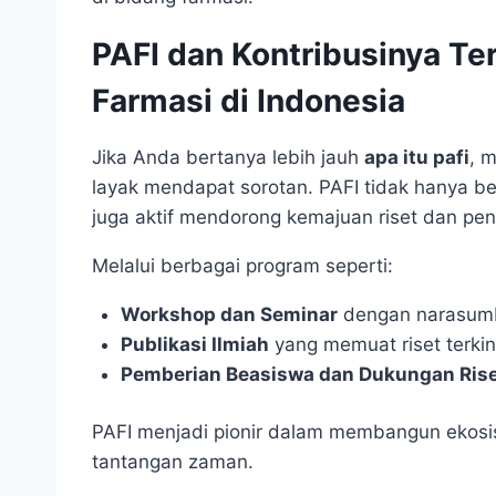
PAFI dan Kontribusinya T
Farmasi di Indonesia
Jika Anda bertanya lebih jauh
apa itu pafi
, 
layak mendapat sorotan. PAFI tidak hanya ber
juga aktif mendorong kemajuan riset dan pe
Melalui berbagai program seperti:
Workshop dan Seminar
dengan narasumbe
Publikasi Ilmiah
yang memuat riset terkini
Pemberian Beasiswa dan Dukungan Ris
PAFI menjadi pionir dalam membangun ekosis
tantangan zaman.