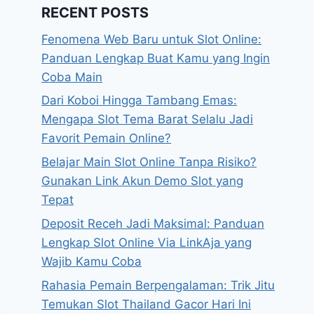
RECENT POSTS
Fenomena Web Baru untuk Slot Online:
Panduan Lengkap Buat Kamu yang Ingin
Coba Main
Dari Koboi Hingga Tambang Emas:
Mengapa Slot Tema Barat Selalu Jadi
Favorit Pemain Online?
Belajar Main Slot Online Tanpa Risiko?
Gunakan Link Akun Demo Slot yang
Tepat
Deposit Receh Jadi Maksimal: Panduan
Lengkap Slot Online Via LinkAja yang
Wajib Kamu Coba
Rahasia Pemain Berpengalaman: Trik Jitu
Temukan Slot Thailand Gacor Hari Ini