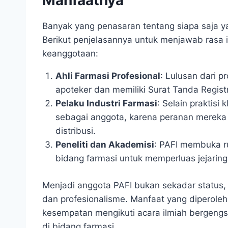
Manfaatnya
Banyak yang penasaran tentang siapa saja y
Berikut penjelasannya untuk menjawab rasa 
keanggotaan:
Ahli Farmasi Profesional
: Lulusan dari p
apoteker dan memiliki Surat Tanda Registr
Pelaku Industri Farmasi
: Selain praktisi
sebagai anggota, karena peranan mereka
distribusi.
Peneliti dan Akademisi
: PAFI membuka ru
bidang farmasi untuk memperluas jejaring 
Menjadi anggota PAFI bukan sekadar status,
dan profesionalisme. Manfaat yang diperoleh a
kesempatan mengikuti acara ilmiah bergengs
di bidang farmasi.