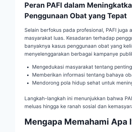
Peran PAFI dalam Meningkatka
Penggunaan Obat yang Tepat
Selain berfokus pada profesional, PAFI juga
masyarakat luas. Kesadaran terhadap penggu
banyaknya kasus penggunaan obat yang kelir
menyelenggarakan berbagai kampanye publik
Mengedukasi masyarakat tentang penting
Memberikan informasi tentang bahaya oba
Mendorong pola hidup sehat untuk mening
Langkah-langkah ini menunjukkan bahwa PA
meluas hingga ke ranah sosial dan kemasyar
Mengapa Memahami Apa It