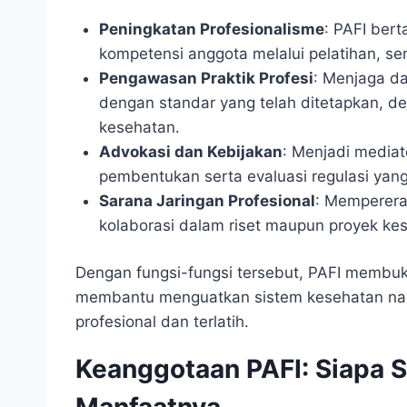
Peningkatan Profesionalisme
: PAFI ber
kompetensi anggota melalui pelatihan, sem
Pengawasan Praktik Profesi
: Menjaga da
dengan standar yang telah ditetapkan, d
kesehatan.
Advokasi dan Kebijakan
: Menjadi mediat
pembentukan serta evaluasi regulasi yan
Sarana Jaringan Profesional
: Memperera
kolaborasi dalam riset maupun proyek ke
Dengan fungsi-fungsi tersebut, PAFI membu
membantu menguatkan sistem kesehatan nasi
profesional dan terlatih.
Keanggotaan PAFI: Siapa 