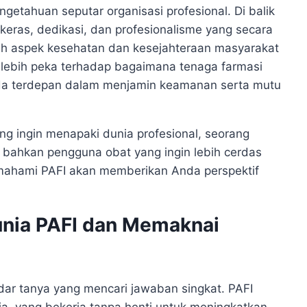
ngetahuan seputar organisasi profesional. Di balik
keras, dedikasi, dan profesionalisme yang secara
uh aspek kesehatan dan kesejahteraan masyarakat
di lebih peka terhadap bagaimana tenaga farmasi
da terdepan dalam menjamin keamanan serta mutu
 ingin menapaki dunia profesional, seorang
au bahkan pengguna obat yang ingin lebih cerdas
hami PAFI akan memberikan Anda perspektif
unia PAFI dan Memaknai
ar tanya yang mencari jawaban singkat. PAFI
sia, yang bekerja tanpa henti untuk meningkatkan